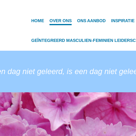
HOME
OVER ONS
ONS AANBOD
INSPIRATIE
GEÏNTEGREERD MASCULIEN-FEMINIEN LEIDERS
n dag niet geleerd, is een dag niet gele