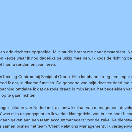
 van drie dochters opgroeide. Mijn studie bracht me naar Amsterdam. N
 keuze waar ik nog dagelijks gelukkig mee ben. Ik koos de richting be
het thema rendement van leren.
eidsTraining Centrum bij Schiphol Group. Mijn loopbaan kreeg een impuls
ed ik dat, in diverse functies. De geboorte van mijn dochter deed me r
coaching ontdekte ik dat de rode draad in mijn leven ‘het begeleiden v
r op te gaan richten.
idingsinstituten van Nederland, als ontwikkelaar van management deve
 was mijn uitgangspunt en ik werkte klantgericht, van buiten naar bin
e gaan geven aan een team accountmanagers voor de zakelijke dienstv
s samen binnen het team ‘Client Relations Management’. Ik vertegen