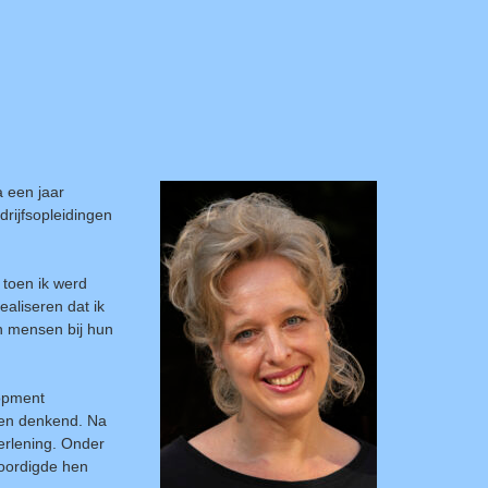
a een jaar
drijfsopleidingen
 toen ik werd
ealiseren dat ik
an mensen bij hun
lopment
nen denkend. Na
erlening. Onder
woordigde hen