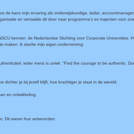
nthos de kans mijn ervaring als onderwijskundige, leider, accountmanager
rganisatie en vertaalde dit door naar programma’s en trajecten voor z
SCU kennen: de Nederlandse Stichting voor Corporate Universities. Hu
te maken: ik startte mijn eigen onderneming:
authenticiteit: ieder mens is uniek. “Find the courage to be authentic. D
 dichter je bij jezelf blijft, hoe krachtiger je staat in de wereld.
aan en ontwikkeling.
n. Dit waren hun antwoorden: