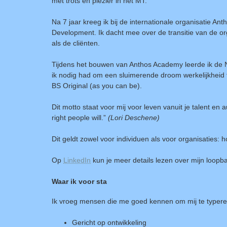
met trots en plezier in het MT.
Na 7 jaar kreeg ik bij de internationale organisatie A
Development. Ik dacht mee over de transitie van de o
als de cliënten.
Tijdens het bouwen van Anthos Academy leerde ik de N
ik nodig had om een sluimerende droom werkelijkheid 
BS Original (as you can be).
Dit motto staat voor mij voor leven vanuit je talent en 
right people will.”
(Lori Deschene)
Dit geldt zowel voor individuen als voor organisaties: hoe
Op
LinkedIn
kun je meer details lezen over mijn loopb
Waar ik voor sta
Ik vroeg mensen die me goed kennen om mij te typere
Gericht op ontwikkeling