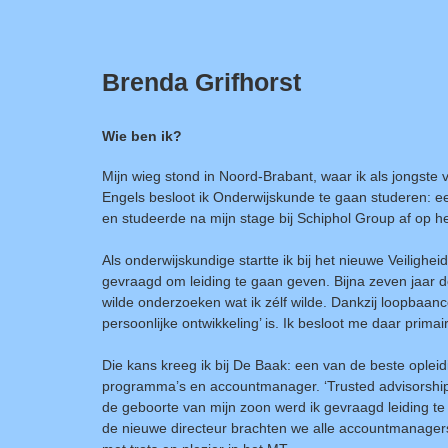
Brenda Grifhorst
Wie ben ik?
Mijn wieg stond in Noord-Brabant, waar ik als jongste
Engels besloot ik Onderwijskunde te gaan studeren: een
en studeerde na mijn stage bij Schiphol Group af op 
Als onderwijskundige startte ik bij het nieuwe Veiligh
gevraagd om leiding te gaan geven. Bijna zeven jaar de
wilde onderzoeken wat ik zélf wilde. Dankzij loopbaan
persoonlijke ontwikkeling’ is. Ik besloot me daar primai
Die kans kreeg ik bij De Baak: een van de beste ople
programma’s en accountmanager. ‘Trusted advisorship’
de geboorte van mijn zoon werd ik gevraagd leiding t
de nieuwe directeur brachten we alle accountmanager